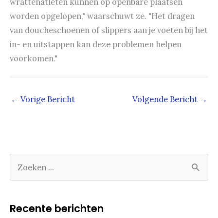
wrattenatleten kunnen op openbare plaatsen
worden opgelopen," waarschuwt ze. "Het dragen
van doucheschoenen of slippers aan je voeten bij het
in- en uitstappen kan deze problemen helpen
voorkomen."
←
Vorige Bericht
Volgende Bericht
→
Z
o
e
k
Recente berichten
e