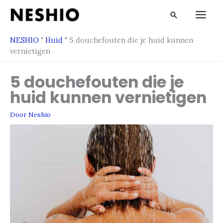
Overslaan
Zoek
naar
op
inhoud
NESHIO
"
Huid
"
5 douchefouten die je huid kunnen
vernietigen
5 douchefouten die je
huid kunnen vernietigen
Door
Neshio