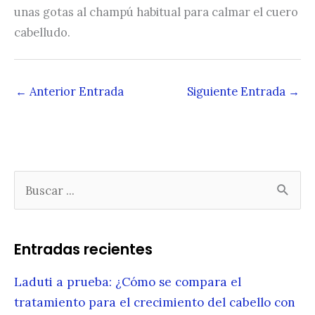
unas gotas al champú habitual para calmar el cuero
cabelludo.
←
Anterior Entrada
Siguiente Entrada
→
B
u
s
c
Entradas recientes
a
r
Laduti a prueba: ¿Cómo se compara el
:
tratamiento para el crecimiento del cabello con