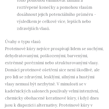
toho pomohou eliminovat lámání a
roztřepené konečky a pomohou vlasům
dosáhnout jejich potenciálního průměru -
výsledkem je celkově více, lepších nebo
zdravějších vlasů.
Úvahy o typu vlasů
Proteinové kúry nejvíce prospívají lidem se suchými,
dehydratovanými, poškozenými, barvenými,
extrémně porézními nebo strukturovanými vlasy.
Domácí proteinové ošetření sice není škodlivé, ale
pro lidi se zdravými, lesklými, silnými a hustými
vlasy nemusí být nezbytné. V minulosti se v
kadeřnických salonech používaly velmi intenzivní,
chemicky obohacené keratinové kúry, i když dnes
jsou k dispozici i alternativy. Proteinové kúry v