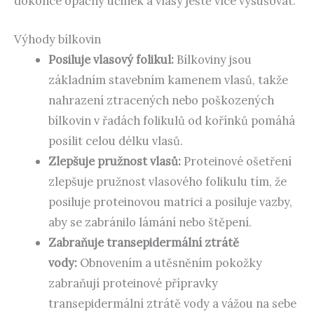
dokonce opačný účinek a vlasy ještě více vysušovat.
Výhody bílkovin
Posiluje vlasový folikul:
Bílkoviny jsou
základním stavebním kamenem vlasů, takže
nahrazení ztracených nebo poškozených
bílkovin v řadách folikulů od kořínků pomáhá
posílit celou délku vlasů.
Zlepšuje pružnost vlasů:
Proteinové ošetření
zlepšuje pružnost vlasového folikulu tím, že
posiluje proteinovou matrici a posiluje vazby,
aby se zabránilo lámání nebo štěpení.
Zabraňuje transepidermální ztrátě
vody:
Obnovením a utěsněním pokožky
zabraňují proteinové přípravky
transepidermální ztrátě vody a vážou na sebe