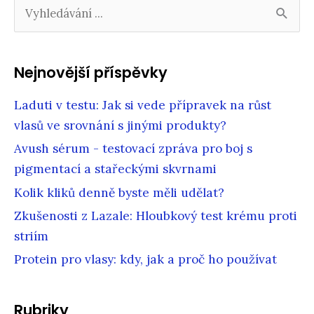
H
l
e
d
Nejnovější příspěvky
a
t
Laduti v testu: Jak si vede přípravek na růst
:
vlasů ve srovnání s jinými produkty?
Avush sérum - testovací zpráva pro boj s
pigmentací a stařeckými skvrnami
Kolik kliků denně byste měli udělat?
Zkušenosti z Lazale: Hloubkový test krému proti
striím
Protein pro vlasy: kdy, jak a proč ho používat
Rubriky