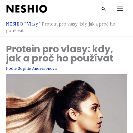
Přeskočit
Vyhledávání
na
obsah
NESHIO
"
Vlasy
"
Protein pro vlasy: kdy, jak a proč ho
používat
Protein pro vlasy: kdy,
jak a proč ho používat
Podle
Sophie Andersonová