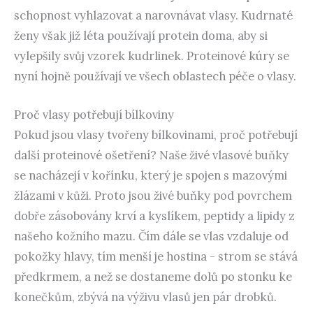
schopnost vyhlazovat a narovnávat vlasy. Kudrnaté
ženy však již léta používají protein doma, aby si
vylepšily svůj vzorek kudrlinek. Proteinové kúry se
nyní hojně používají ve všech oblastech péče o vlasy.
Proč vlasy potřebují bílkoviny
Pokud jsou vlasy tvořeny bílkovinami, proč potřebují
další proteinové ošetření? Naše živé vlasové buňky
se nacházejí v kořínku, který je spojen s mazovými
žlázami v kůži. Proto jsou živé buňky pod povrchem
dobře zásobovány krví a kyslíkem, peptidy a lipidy z
našeho kožního mazu. Čím dále se vlas vzdaluje od
pokožky hlavy, tím menší je hostina - strom se stává
předkrmem, a než se dostaneme dolů po stonku ke
konečkům, zbývá na výživu vlasů jen pár drobků.