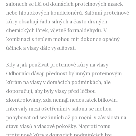
salonech se liší od domácích proteinových masek
nebo hloubkových kondicionérů. Salónní proteinové
kúry obsahují řadu silných a často drsných
chemických látek, včetně formaldehydu. V
kombinaci s teplem mohou mít dokonce opačný
účinek a vlasy dále vysušovat.
Kdy a jak používat proteinové kúry na vlasy
Odborníci dávají přednost bylinným proteinovým
kúrám na vlasy v domácích podmínkách, ale
doporučují, aby byly vlasy před léčbou
zkontrolovány, zda nemají nedostatek bílkovin.
Intervaly mezi ošetřeními v salonu se mohou
pohybovat od sezónních až po roční, v závislosti na
stavu vlasů a vlasové pokožky. Naproti tomu
proteinové kúry v domácích podmínkách lze