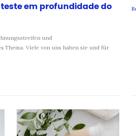
 teste em profundidade do
5
R
e
n
d
ehnungsstreifen und
q
s Thema. Viele von uns haben sie und für
p
d
a
s
p