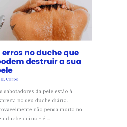
 erros no duche que
podem destruir a sua
pele
le
,
Corpo
s sabotadores da pele estão à
spreita no seu duche diário.
rovavelmente não pensa muito no
eu duche diário - é ...