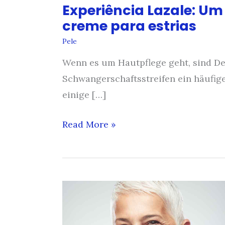
Experiência Lazale: Um
creme para estrias
Pele
Wenn es um Hautpflege geht, sind D
Schwangerschaftsstreifen ein häufige
einige […]
Experiência
Read More »
Lazale:
Um
teste
em
profundidade
do