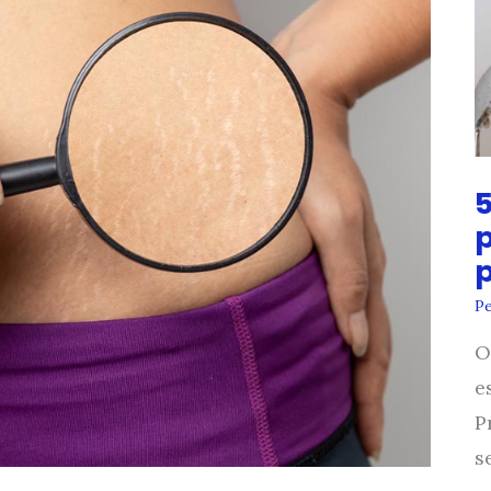
5
Pe
O
e
P
s