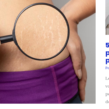
5
p
P
L
v
p
d