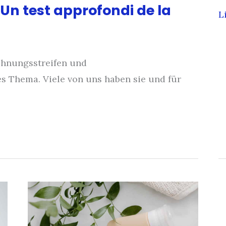
 Un test approfondi de la
5
L
e
d
d
ehnungsstreifen und
q
s Thema. Viele von uns haben sie und für
p
d
v
p