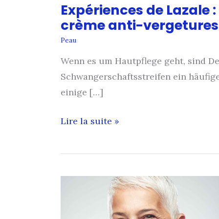
Expériences de Lazale :
crème anti-vergetures
Peau
Wenn es um Hautpflege geht, sind D
Schwangerschaftsstreifen ein häufige
einige […]
Expériences
Lire la suite »
de
Lazale
:
Un
test
approfondi